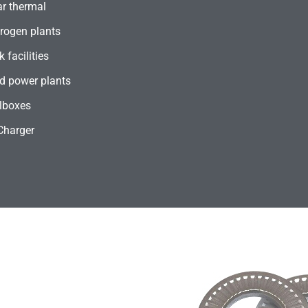
ar thermal
rogen plants
 facilities
d power plants
lboxes
Charger