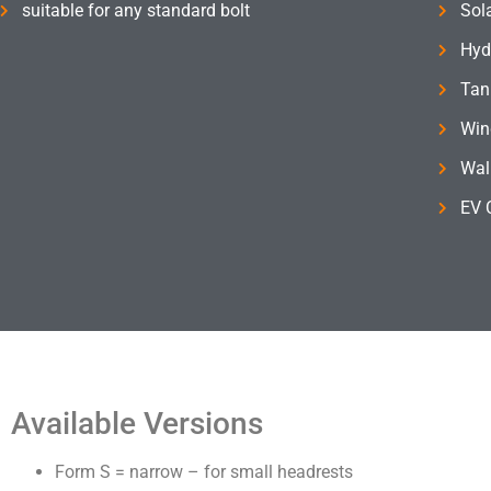
suitable for any standard bolt
Sol
Hyd
Tank
Win
Wal
EV 
Available Versions
Form S = narrow – for small headrests