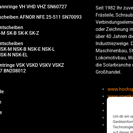
annringe VH VHD VHZ SN60727
Seit 1982 Ihr zuve
Frästeile, Schra
tscheiben AFNOR NFE 25-511 SN70093
Verbindungseleme
ntscheiben
oder Zeichnung in 
-M SK-B SK-K SK-Z
über 40 Jahren di
ntscheiben
Industriezweige. 
NSK-M NSK-B NSK-E NSK-L
Maschinenbau, St
NSK-N NSK-EL
Lokomotivbau, W
die Solarbranche
antringe VSK VSKD VSKV VSKZ
7 BN208012
Großhandel.
www.hochsp
le
www.sperrka
e
www.sperrk
www.sperrka
e
Um dir ein 
www.kontak
Geräteinfor
www.din-bo
Technologie
auf dieser W