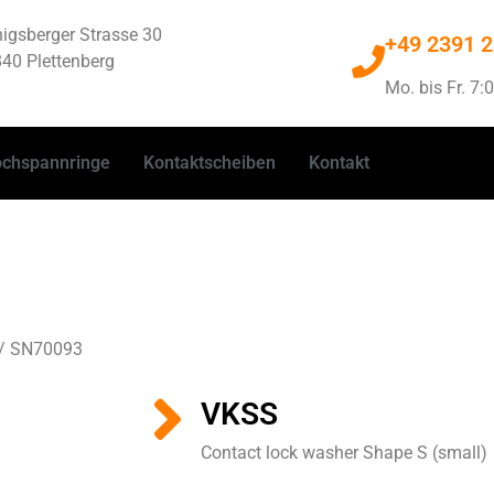
igsberger Strasse 30
+49 2391 
40 Plettenberg
Mo. bis Fr. 7:
chspannringe
Kontaktscheiben
Kontakt
 / SN70093
VKSS
Contact lock washer Shape S (small)