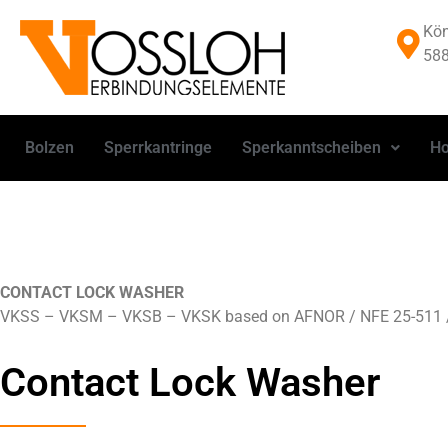
Kön
588
Bolzen
Sperrkantringe
Sperkanntscheiben
Ho
CONTACT LOCK WASHER
VKSS – VKSM – VKSB – VKSK based on AFNOR / NFE 25-511
Contact Lock Washer