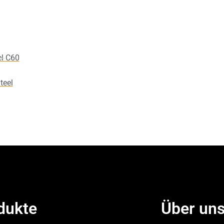
l C60
teel
dukte
Über un