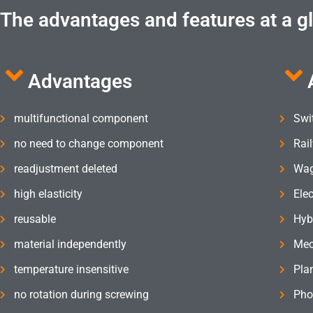
The advantages and features at a g
Advantages
multifunctional component
Swi
no need to change component
Rai
readjustment deleted
Wag
high elasticity
Elec
reusable
Hyb
material independently
Mec
temperature insensitive
Pla
no rotation during screwing
Pho