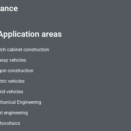
lance
Application areas
tch cabinet construction
lway vehicles
on construction
tric vehicles
rid vehicles
hanical Engineering
nt engineering
tovoltaics