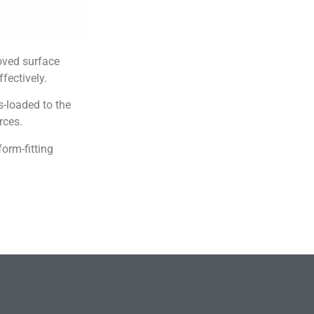
oved surface
fectively.
ss-loaded to the
rces.
orm-fitting