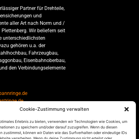
rlässiger Partner für Drehteile,
ubensicherungen und
nte aller Art nach Norm und /
Plettenberg. Wir beliefern seit
e unterschiedlichsten
Dazu gehören u.a. der
ahlhochbau, Fahrzeugbau,
aggonbau, Eisenbahnoberbau,
 und den Verbindungselemente
annringe.de
ntringe.de
antscheiben.de
Cookie-Zustimmung verwalten
ntscheibe-nsk.de
optimales Erlebnis zu bieten, verwenden wir Technologien wie Cookies, um
tscheibe.de
mationen zu speichern und/oder darauf zuzugreifen. Wenn du diesen
lzen.de
n zustimmst, können wir Daten wie das Surfverhalten oder eindeutige IDs
ebsite verarbeiten. Wenn du deine Zustimmung nicht erteilst oder