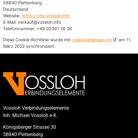
58840 Plettenberg
Deutschland
Website:
https://cms.vossloh.info
E-Mail:
verkauf@
vossloh.info
Telefonnummer: +49 02391 26 26
Diese Cookie-Richtlinie wurde mit
cookiedatabase.org
am 11.
März 2022 synchronisiert.
Vossloh Verbindungselemente
Inh. Michael Vossloh e.K.
Königsberger Strasse 30
58840 Plettenberg